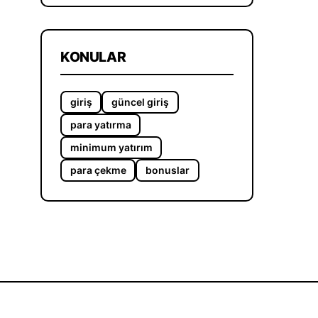
KONULAR
giriş
güncel giriş
para yatırma
minimum yatırım
para çekme
bonuslar