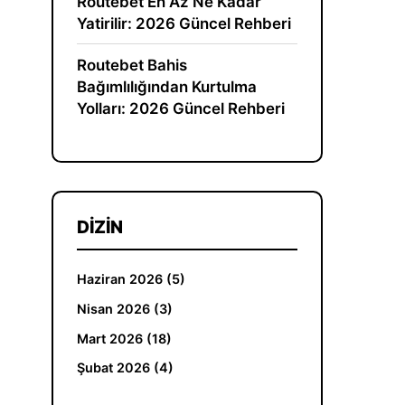
Routebet En Az Ne Kadar
Yatirilir: 2026 Güncel Rehberi
Routebet Bahis
Bağımlılığından Kurtulma
Yolları: 2026 Güncel Rehberi
DIZIN
Haziran 2026 (5)
Nisan 2026 (3)
Mart 2026 (18)
Şubat 2026 (4)