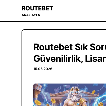
ROUTEBET
ANA SAYFA
Routebet Sık Sor
Güvenilirlik, Lis
15.06.2026