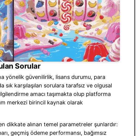
ulan Sorular
 yönelik güvenilirlik, lisans durumu, para
sık karşılaşılan sorulara tarafsız ve olgusal
bilgilendirme amacı taşımakta olup platforma
ım merkezi birincil kaynak olarak
en dikkate alınan temel parametreler şunlardır:
 itibarı, geçmiş ödeme performansı, bağımsız