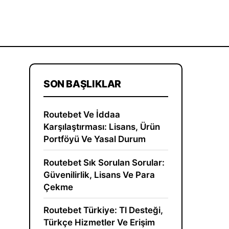
SON BAŞLIKLAR
Routebet Ve İddaa
Karşılaştırması: Lisans, Ürün
Portföyü Ve Yasal Durum
Routebet Sık Sorulan Sorular:
Güvenilirlik, Lisans Ve Para
Çekme
Routebet Türkiye: Tl Desteği,
Türkçe Hizmetler Ve Erişim