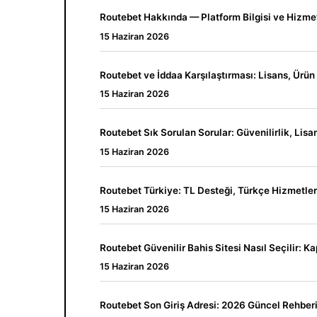
Routebet Hakkında — Platform Bilgisi ve Hizmet
15 Haziran 2026
Routebet ve İddaa Karşılaştırması: Lisans, Ürü
15 Haziran 2026
Routebet Sık Sorulan Sorular: Güvenilirlik, Lis
15 Haziran 2026
Routebet Türkiye: TL Desteği, Türkçe Hizmetler v
15 Haziran 2026
Routebet Güvenilir Bahis Sitesi Nasıl Seçilir: 
15 Haziran 2026
Routebet Son Giriş Adresi: 2026 Güncel Rehber