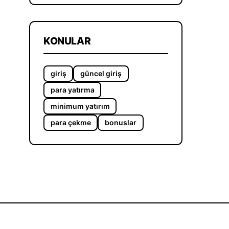
KONULAR
giriş
güncel giriş
para yatırma
minimum yatırım
para çekme
bonuslar